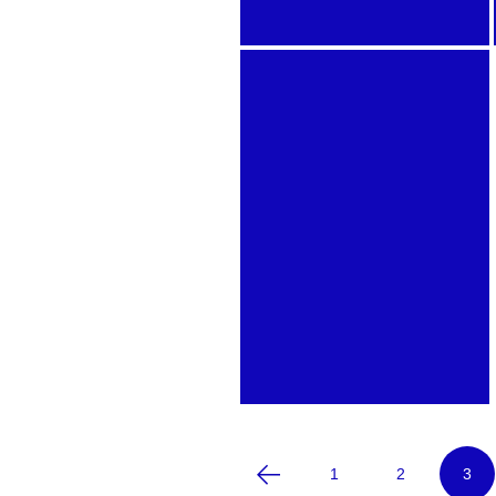
Nelson
Irsapoullé –
Telling Stories
2021
Focus non-
1
2
3
binarité