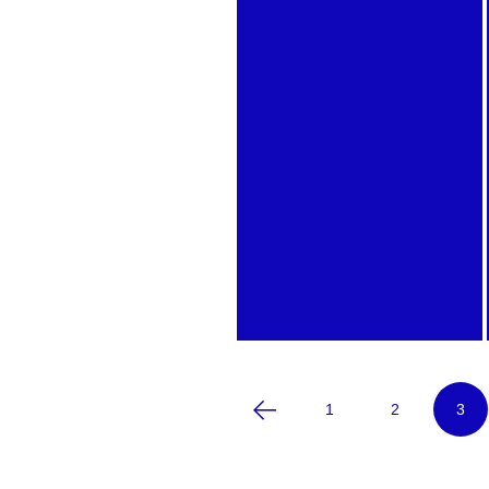
Ezra Sibyl
Benisty – Atelier
langage inclusif
2021
PiParl
1
2
3
2021