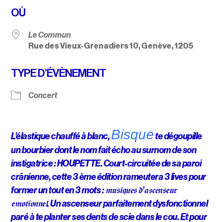
Télécharger ICS
Calendrier Google
OÙ
Le Commun
Rue des Vieux-Grenadiers 10, Genève, 1205
TYPE D’ÉVÈNEMENT
Concert
Bisque
L’élastique chauffé à blanc,
te dégoupille
un bourbier dont le nom fait écho au surnom de son
instigatrice : HOUPETTE. Court-circuitée de sa paroi
crânienne, cette 3 ème édition rameutera 3 lives pour
former un tout en 3 mots : 𝖒𝖚𝖘𝖎𝖖𝖚𝖊𝖘 𝖉’𝖆𝖘𝖈𝖊𝖓𝖘𝖊𝖚𝖗
𝖊𝖒𝖔𝖙𝖎𝖔𝖓𝖓𝖊𝖑. Un ascenseur parfaitement dysfonctionnel
paré à te planter ses dents de scie dans le cou. Et p
our