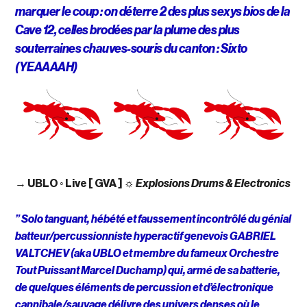
marquer le coup : on déterre 2 des plus sexys bios de la
Cave 12, celles brodées par la plume des plus
souterraines chauves-souris du canton : Sixto
(YEAAAAH)
→
UBLO
◦
Live [ GVA ]
☼
Explosions Drums & Electronics
” Solo tanguant, hébété et faussement incontrôlé du génial
batteur/percussionniste hyperactif genevois GABRIEL
VALTCHEV (aka UBLO et membre du fameux Orchestre
Tout Puissant Marcel Duchamp) qui, armé de sa batterie,
de quelques éléments de percussion et d’électronique
cannibale/sauvage délivre des univers denses où le