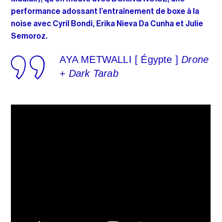
performance adossant l’entraînement de boxe à la
noise avec Cyril Bondi, Erika Nieva Da Cunha et Julie
Semoroz.
AYA METWALLI [ Égypte ]
Drone
+ Dark Tarab