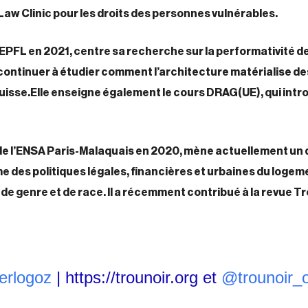
Law Clinic pour les droits des personnes vulnérables.
EPFL en 2021, centre sa recherche sur la performativité de 
 continuer à étudier comment l’architecture matérialise de
uisse.
Elle enseigne également le cours DRAG(UE), qui intro
 de l’ENSA Paris-Malaquais en 2020, mène actuellement un 
 des politiques légales, financières et urbaines du logeme
, de genre et de race. Il a récemment contribué à la revue Tr
erlogoz
|
https://trounoir.org
et
@trounoir_