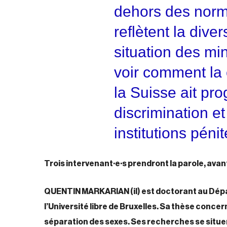
dehors des norme
reflètent la diver
situation des min
voir comment la 
la Suisse ait pr
discrimination et
institutions pénit
Trois intervenant·e·s prendront la parole, ava
QUENTIN MARKARIAN
(il)
est doctorant au Dépa
l’Université libre de Bruxelles. Sa thèse conce
séparation des sexes. Ses recherches se situent 