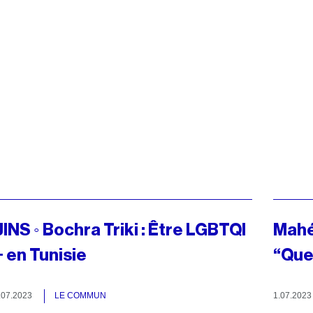
JINS ◦ Bochra Triki : Être LGBTQI
Mahé
+ en Tunisie
“Que
.07.2023
LE COMMUN
1.07.202