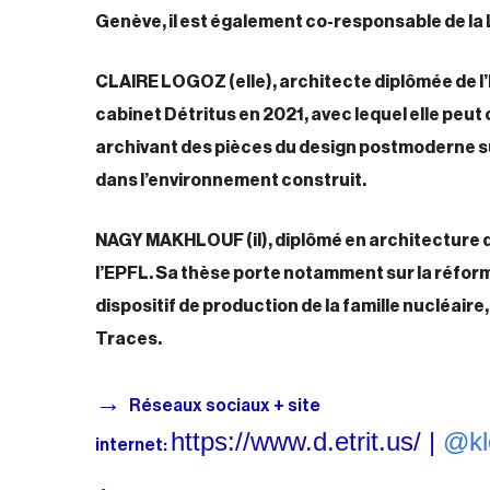
Genève, il est également co-responsable de la 
CLAIRE LOGOZ
(elle),
architecte diplômée de l’
cabinet Détritus
en 2021, avec lequel elle peut
archivant des pièces du design postmoderne s
dans l’environnement construit.
NAGY MAKHLOUF
(il)
, diplômé en architecture
l’EPFL. Sa thèse porte notamment sur la réforme
dispositif de production de la famille nucléaire
Traces.
→
Réseaux sociaux + site
https://www.d.etrit.us/
|
@kl
internet: