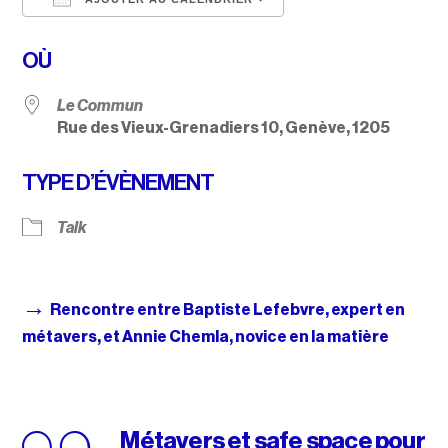
Télécharger ICS
Calendrier Google
OÙ
Le Commun
Rue des Vieux-Grenadiers 10, Genève, 1205
TYPE D’ÉVÈNEMENT
Talk
→
Rencontre entre Baptiste Lefebvre, expert en
métavers, et Annie Chemla, novice en la matière
Métavers et safe space pour