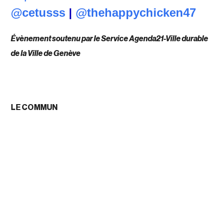
@cetusss
|
@thehappychicken47
Évènement soutenu par le Service Agenda21-Ville durable
de la Ville de Genève
LE COMMUN