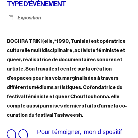
TYPE D’ÉVÈNEMENT
Exposition
BOCHRA TRIKI
(elle
,*1990, Tunisie)
est opératrice
culturelle multidisciplinaire, activiste féministe et
queer, réalisatrice de documentaires sonores et
artiste. Son travail est centré sur la création
d’espaces pour les voix marginalisées à travers
différents médiums artistiques.
Cofondatrice du
festival féministe et queer Chouftouhonna, elle
compte aussi parmi ses derniers faits d’arme la co-
curation du festival Tashweesh.
Pour témoigner, mon dispositif